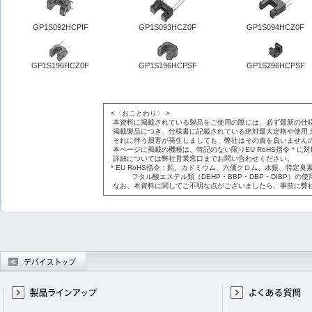
GP1S092HCPIF
GP1S093HCZ0F
GP1S094HCZ0F
GP1S196HCZ0F
GP1S196HCPSF
GP1S296HCPSF
<〈おことわり〉 >
本資料に掲載されている製品をご使用の際には、必ず最新の仕
掲載製品につき、仕様書に記載されている絶対最大定格や使用
それに伴う損害が発生しましても、弊社はその責を負いません
本ページに掲載の機種は、特記のない限りEU RoHS指令＊に
詳細については弊社営業窓口までお問い合わせください。
* EU RoHS指令：鉛、カドミウム、六価クロム、水銀、特定臭素
フタル酸エステル類（DEHP・BBP・DBP・DIBP）の使
なお、本資料に関してご不明な点がございましたら、事前に弊