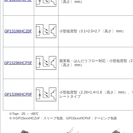
〔高さ〕 mm）
GP1S196HCZ0F
小型低背型（3.1×2.0×2.7 〔高さ〕 mm）
面実装・はんだリフロー対応・小型低背型（2.5×1
GP1S296HCPSF
〔高さ〕 mm）
小型低背型（2.26×1.4×1.6 〔高さ〕 mm）
GP1S396HCP0F
レートタイプ
※Topr: -25 ～ +85℃
※※GP1SxxxHCZxF：スリーブ包装、GP1SxxxHCPxF：テーピング包装