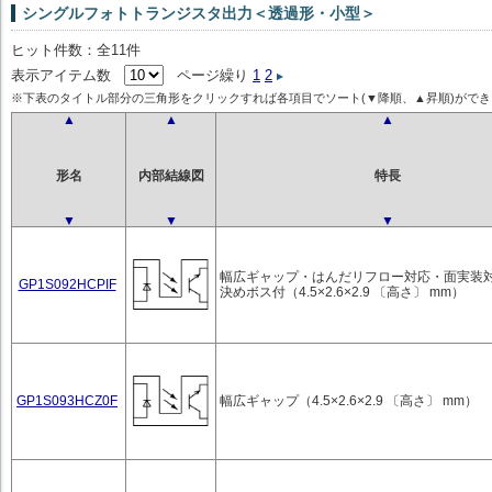
シングルフォトトランジスタ出力＜透過形・小型＞
ヒット件数：全11件
表示アイテム数
ページ繰り
1
2
※下表のタイトル部分の三角形をクリックすれば各項目でソート(▼降順、▲昇順)ができ
▲
▲
▲
形名
内部結線図
特長
▼
▼
▼
幅広ギャップ・はんだリフロー対応・面実装
GP1S092HCPIF
決めボス付（4.5×2.6×2.9 〔高さ〕 mm）
GP1S093HCZ0F
幅広ギャップ（4.5×2.6×2.9 〔高さ〕 mm）