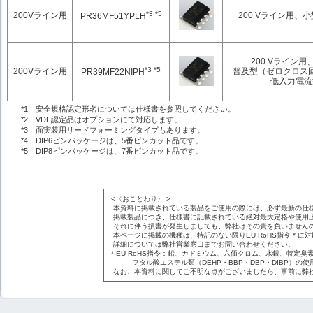
*3 *5
200Vライン用
200 Vライン用、
PR36MF51YPLH
200 Vライン用
*3 *5
200Vライン用
普及型（ゼロクロス
PR39MF22NIPH
低入力電流
*1 安全規格認定形名については仕様書を参照してください。
*2 VDE認定品はオプションにて対応します。
*3 面実装用リードフォーミングタイプもあります。
*4 DIP6ピンパッケージは、5番ピンカット品です。
*5 DIP8ピンパッケージは、7番ピンカット品です。
<〈おことわり〉 >
本資料に掲載されている製品をご使用の際には、必ず最新の仕
掲載製品につき、仕様書に記載されている絶対最大定格や使用
それに伴う損害が発生しましても、弊社はその責を負いません
本ページに掲載の機種は、特記のない限りEU RoHS指令＊に
詳細については弊社営業窓口までお問い合わせください。
* EU RoHS指令：鉛、カドミウム、六価クロム、水銀、特定臭素
フタル酸エステル類（DEHP・BBP・DBP・DIBP）の使
なお、本資料に関してご不明な点がございましたら、事前に弊