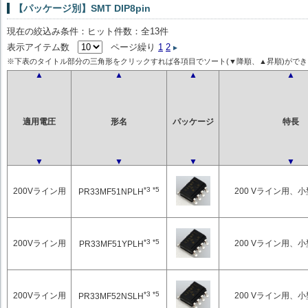
【パッケージ別】SMT DIP8pin
現在の絞込み条件：ヒット件数：全13件
表示アイテム数
ページ繰り
1
2
※下表のタイトル部分の三角形をクリックすれば各項目でソート(▼降順、▲昇順)ができ
▲
▲
▲
▲
適用電圧
形名
パッケージ
特長
▼
▼
▼
▼
*3 *5
200Vライン用
200 Vライン用、
PR33MF51NPLH
*3 *5
200Vライン用
200 Vライン用、
PR33MF51YPLH
*3 *5
200Vライン用
200 Vライン用、
PR33MF52NSLH