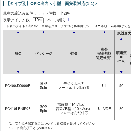
【タイプ別】OPIC出力＜小型・面実装対応(1-1)＞
現在の絞込み条件：ヒット件数：全2件
表示アイテム数
ページ繰り
1
※下表のタイトル部分の三角形をクリックすれば各項目でソート(▼降順、▲昇順)ができ
▲
▲
▲
▲
絶対最
▲
海外
順電流
形名
パッケージ
特長
安全規格
I
*1
F
認定状況
(mA)
▼
▼
▼
▼
▼
SOP
デジタル出力
PC400J00000F
UL
50
5pin
ノーマルオフ動作型
高速型（10 Mb/s）、
SOP
PC410LENIP0F
高CMR型（10 kV/μs）
UL/VDE
20
5pin
フローはんだ対応
*1 安全規格認定形名については仕様書を参照してください。
*10 各測定項目ともVcc＝5 V