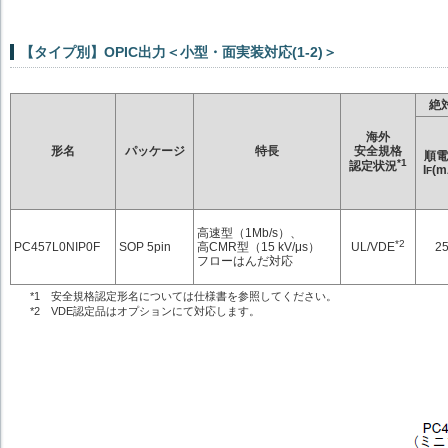
【タイプ別】OPIC出力＜小型・面実装対応(1-2)＞
絶
海外
形名
パッケージ
特長
安全規格
順電
*1
認定状況
I
(m
F
高速型（1Mb/s）、
*2
UL/VDE
PC457L0NIP0F
SOP 5pin
高CMR型（15 kV/μs）
2
フローはんだ対応
*1 安全規格認定形名については仕様書を参照してください。
*2 VDE認定品はオプションにて対応します。