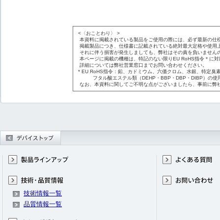
<〈おことわり〉 >
本資料に掲載されている製品をご使用の際には、必ず最新の仕
掲載製品につき、仕様書に記載されている絶対最大定格や使用
それに伴う損害が発生しましても、弊社はその責を負いません
本ページに掲載の機種は、特記のない限りEU RoHS指令＊に
詳細については弊社営業窓口までお問い合わせください。
* EU RoHS指令：鉛、カドミウム、六価クロム、水銀、特定臭素
フタル酸エステル類（DEHP・BBP・DBP・DIBP）の使
なお、本資料に関してご不明な点がございましたら、事前に弊
技術情報一覧
品質情報一覧