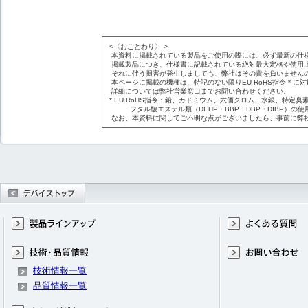
<〈おことわり〉 >
本資料に掲載されている製品をご使用の際には、必ず最新の仕
掲載製品につき、仕様書に記載されている絶対最大定格や使用
それに伴う損害が発生しましても、弊社はその責を負いません
本ページに掲載の機種は、特記のない限りEU RoHS指令＊に
詳細については弊社営業窓口までお問い合わせください。
* EU RoHS指令：鉛、カドミウム、六価クロム、水銀、特定臭素
フタル酸エステル類（DEHP・BBP・DBP・DIBP）の使
なお、本資料に関してご不明な点がございましたら、事前に弊
技術情報一覧
品質情報一覧