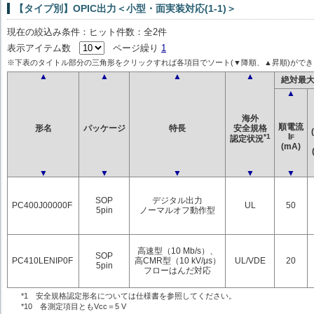
【タイプ別】OPIC出力＜小型・面実装対応(1-1)＞
現在の絞込み条件：ヒット件数：全2件
表示アイテム数
ページ繰り
1
※下表のタイトル部分の三角形をクリックすれば各項目でソート(▼降順、▲昇順)ができ
▲
▲
▲
▲
絶対最
▲
海外
順電流
形名
パッケージ
特長
安全規格
I
*1
F
認定状況
(mA)
▼
▼
▼
▼
▼
SOP
デジタル出力
PC400J00000F
UL
50
5pin
ノーマルオフ動作型
高速型（10 Mb/s）、
SOP
PC410LENIP0F
高CMR型（10 kV/μs）
UL/VDE
20
5pin
フローはんだ対応
*1 安全規格認定形名については仕様書を参照してください。
*10 各測定項目ともVcc＝5 V