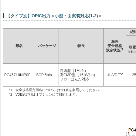
【タイプ別】OPIC出力＜小型・面実装対応(1-2)＞
絶
海外
形名
パッケージ
特長
安全規格
順電
*1
認定状況
I
(m
F
高速型（1Mb/s）、
*2
UL/VDE
PC457L0NIP0F
SOP 5pin
高CMR型（15 kV/μs）
2
フローはんだ対応
*1 安全規格認定形名については仕様書を参照してください。
*2 VDE認定品はオプションにて対応します。