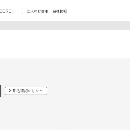
CORO＋
法人のお客様
会社情報
形名確認のしかた