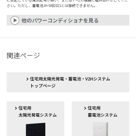
さい。ただし、蓄電池JH-WB2021とは接続できません。
他のパワーコンディショナを見る
対応
パワーコンディショナ
JH-RWL8
JH-RWL7Z
関連ページ
太陽電池
パワーコンディショナ
JH-40HB2
／
45HB3
○
○
＊
＊
JH-45GB3
／
55GB3
住宅用太陽光発電・蓄電池・V2Hシステム
＊
JH-55FC4P
／
55JB4
トップページ
蓄電池連携型
パワーコンディショナ
○
○
JH-55KF4
住宅用
住宅用
太陽光発電システム
蓄電池システム
ハイブリッド
パワーコンディショナ
※2
○
○
JH-42KT2B
／
55KT3B