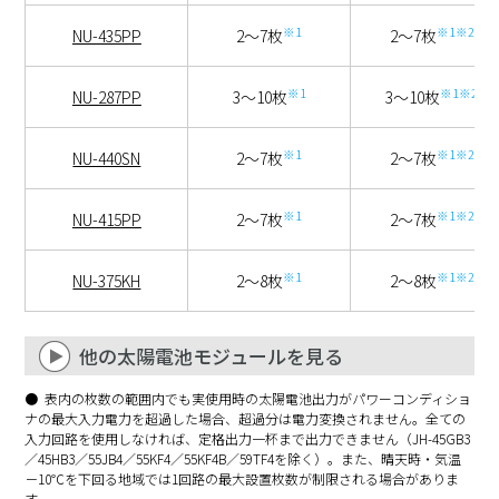
※1
※1※2
NU-435PP
2～7枚
2～7枚
※1
※1※2
NU-287PP
3～10枚
3～10枚
※1
※1※2
NU-440SN
2～7枚
2～7枚
※1
※1※2
NU-415PP
2～7枚
2～7枚
※1
※1※2
NU-375KH
2～8枚
2～8枚
他の太陽電池モジュールを見る
蓄電池連携型パワー
表内の枚数の範囲内でも実使用時の太陽電池出力がパワーコンディショ
ナの最大入力電力を超過した場合、超過分は電力変換されません。全ての
太陽電池
入力回路を使用しなければ、定格出力一杯まで出力できません（JH-45GB3
JH-59TF4
JH-55NF3
モジュール
／45HB3／55JB4／55KF4／55KF4B／59TF4を除く）。また、晴天時・気温
JH-40TF2
JH-40NF2
－10℃を下回る地域では1回路の最大設置枚数が制限される場合がありま
す。