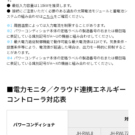
最低入力容量は1.10kWを推奨します。
※1
※1※2
NU-250AJ
3～12枚
3～12枚
接続にご注意いただく必要のある過去の太陽電池モジュールと蓄電池シ
ステムの組み合わせは
こちら
をご確認ください。
※1
周囲温度によっては入力電流を制限することがあります。
※1
※1※2
NU-218AJ
3～14枚
3～14枚
※2
パワーコンディショナ本体の定格ラベルの製造番号の右または梱包箱
に表記している識別記号がA〜Uの機器と組み合わせしてください。
※3
最大電力追従制御機能で動作可能な最大電流値は11Aです。気象条件・
※1
※1※2
NU-240AH
3～12枚
3～12枚
設置条件等により、電流値が超過した場合は、出力を一時的に抑制するこ
とがあります。
※4
パワーコンディショナ本体の定格ラベルの製造番号の右または梱包箱
※1
※1※2
NU-210AH
3～14枚
3～14枚
に表記している識別記号がA〜Xの機器と組み合わせしてください。
※1
※1※2
NU-226AH
3～13枚
3～13枚
■電力モニタ／クラウド連携エネルギー
※1
※1※2
NU-197AH
3～15枚
3～15枚
コントローラ対応表
※1
※1※2
NU-X22AF
3～13枚
3～13枚
対応
パワーコンディショナ
※1
※1※2
NQ-256AF
3～11枚
3～11枚
JH-RWL8
JH-RWL7Z