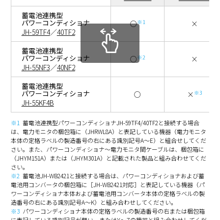
※1
※1※2
NQ-225AG
3～13枚
3～13枚
蓄電池連携型
パワーコンディショナ
※1
○
×
JH-59TF4
／
40TF2
※1
※1※2
NQ-159AG
4～18枚
4～18枚
蓄電池連携型
パワーコンディショナ
※2
○
×
※1
※1※2
JH-55NF3
NQ-103LG/RG
／
40NF2
6～29枚
6～29枚
蓄電池連携型
パワーコンディショナ
※1
※1※2
※3
NQ-220HE
3～13枚
○
3～13枚
×
JH-55KF4B
※1
蓄電池連携型パワーコンディショナJH-59TF4/40TF2と接続する場合
は、電力モニタの梱包箱に（JHRWL8A）と表記している機器（電力モニタ
本体の定格ラベルの製造番号の右にある識別記号A～E）と組合せしてくだ
さい。また、パワーコンディショナ〜電力モニタ間ケーブルは、梱包箱に
（JHYM151A）または（JHYM301A）と記載された製品と組み合わせてくだ
さい。
※2
蓄電池JH-WB2421と接続する場合は、パワーコンディショナおよび蓄
電池用コンバータの梱包箱に［JH-WB2421対応］と表記している機器（パ
ワーコンディショナ本体および蓄電池用コンバータ本体の定格ラベルの製
造番号の右にある識別記号A～K）と組み合わせしてください。
※3
パワーコンディショナ本体の定格ラベルの製造番号の右または梱包箱
に表記している識別記号が無い、またはY〜Zの機器と組み合わせしてくだ