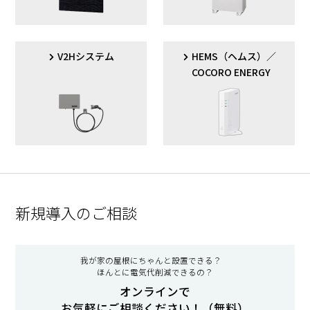
ハイブリッド
パワーコンディショナ
○
○
JH-42KT2
／
55KT3
JH-42JT2
／
55JT3
V2Hシステム
HEMS（ヘムス）／
ハイブリッド
COCORO ENERGY
パワーコンディショナ
×
○
JH-42HM2P
ハイブリッド
パワーコンディショナ
○
○
JH-55HM3P
＊
※2
新規導入のご相談
こちら
我が家の屋根にちゃんと設置できる？
ほんとに電気代削減できるの？
オンラインで
お気軽にご相談ください！（無料）