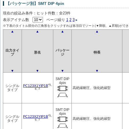
【パッケージ別】SMT DIP 4pin
現在の絞込み条件：ヒット件数：全23件
表示アイテム数
ページ繰り
1
2
3
※下表のタイトル部分の三角形をクリックすれば各項目でソート(▼降順、▲昇順)ができ
▲
▲
▲
▲
出力タイ
パッケー
形名
特長
プ
ジ
▼
▼
▼
▼
SMT DIP
4pin
*5,
PC123X1YIP1B
シングル
高絶縁耐圧、強化絶縁型
6, 7
タイプ
SMT DIP
4pin
*5,
PC123X2YIP1B
シングル
高絶縁耐圧、強化絶縁型
6, 7
タイプ