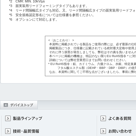
*2 CMR: MIN. 10kV/μs
*3 面実装用リードフォーミングタイプもあります。
*4 リード間隔幅広タイプも対応。又、リード間隔幅広タイプの面実装用リードフ
*5 安全規格認定形名については仕様書を参照ください。
*6 オプションにて対応します。
<〈おことわり〉 >
本資料に掲載されている製品をご使用の際には、必ず最新の仕
掲載製品につき、仕様書に記載されている絶対最大定格や使用
それに伴う損害が発生しましても、弊社はその責を負いません
本ページに掲載の機種は、特記のない限りEU RoHS指令＊に
詳細については弊社営業窓口までお問い合わせください。
* EU RoHS指令：鉛、カドミウム、六価クロム、水銀、特定臭素
フタル酸エステル類（DEHP・BBP・DBP・DIBP）の使
なお、本資料に関してご不明な点がございましたら、事前に弊