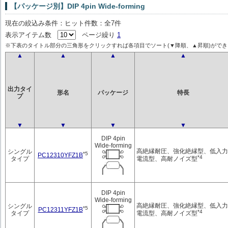
【パッケージ別】DIP 4pin Wide-forming
現在の絞込み条件：ヒット件数：全7件
表示アイテム数
ページ繰り
1
※下表のタイトル部分の三角形をクリックすれば各項目でソート(▼降順、▲昇順)ができ
▲
▲
▲
▲
出力タイ
形名
パッケージ
特長
プ
▼
▼
▼
▼
DIP 4pin
Wide-forming
高絶縁耐圧、強化絶縁型、低入力
シングル
*5
PC12310YFZ1B
*4
電流型、高耐ノイズ型
タイプ
DIP 4pin
Wide-forming
高絶縁耐圧、強化絶縁型、低入力
シングル
*5
PC12311YFZ1B
*4
電流型、高耐ノイズ型
タイプ