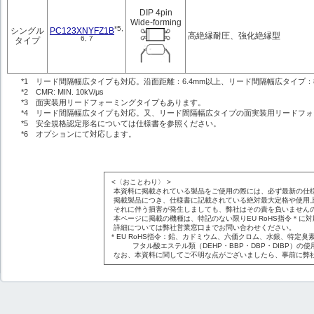
DIP 4pin
Wide-forming
*5,
PC123XNYFZ1B
シングル
高絶縁耐圧、強化絶縁型
6, 7
タイプ
*1 リード間隔幅広タイプも対応。沿面距離：6.4mm以上、リード間隔幅広タイプ：
*2 CMR: MIN. 10kV/μs
*3 面実装用リードフォーミングタイプもあります。
*4 リード間隔幅広タイプも対応。又、リード間隔幅広タイプの面実装用リードフ
*5 安全規格認定形名については仕様書を参照ください。
*6 オプションにて対応します。
<〈おことわり〉 >
本資料に掲載されている製品をご使用の際には、必ず最新の仕
掲載製品につき、仕様書に記載されている絶対最大定格や使用
それに伴う損害が発生しましても、弊社はその責を負いません
本ページに掲載の機種は、特記のない限りEU RoHS指令＊に
詳細については弊社営業窓口までお問い合わせください。
* EU RoHS指令：鉛、カドミウム、六価クロム、水銀、特定臭素
フタル酸エステル類（DEHP・BBP・DBP・DIBP）の使
なお、本資料に関してご不明な点がございましたら、事前に弊