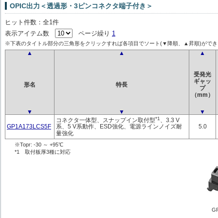
OPIC出力＜透過形・3ピンコネクタ端子付き＞
ヒット件数：全1件
表示アイテム数
ページ繰り
1
※下表のタイトル部分の三角形をクリックすれば各項目でソート(▼降順、▲昇順)ができ
▲
▲
▲
受発光
ギャッ
形名
特長
プ
（mm）
▼
▼
▼
*1
コネクタ一体型、スナップイン取付型
、3.3 V
GP1A173LCS5F
5.0
系、5 V系動作、ESD強化、電源ラインノイズ耐
量強化
※Topr: -30 ～ +95℃
*1 取付板厚3種に対応
GP