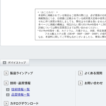
<〈おことわり〉 >
本資料に掲載されている製品をご使用の際には、必ず最新の仕
掲載製品につき、仕様書に記載されている絶対最大定格や使用
それに伴う損害が発生しましても、弊社はその責を負いません
本ページに掲載の機種は、特記のない限りEU RoHS指令＊に
詳細については弊社営業窓口までお問い合わせください。
* EU RoHS指令：鉛、カドミウム、六価クロム、水銀、特定臭素
フタル酸エステル類（DEHP・BBP・DBP・DIBP）の使
なお、本資料に関してご不明な点がございましたら、事前に弊
技術情報一覧
品質情報一覧