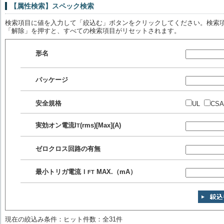
【属性検索】スペック検索
検索項目に値を入力して「絞込む」ボタンをクリックしてください。検索項
「解除」を押すと、すべての検索項目がリセットされます。
形名
パッケージ
安全規格
UL
CSA
実効オン電流
I
(rms)[Max](A)
T
ゼロクロス回路の有無
最小トリガ電流
Ｉ
MAX.（mA）
FT
現在の絞込み条件：ヒット件数：全31件