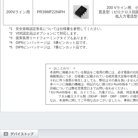
200 Vライン用、
200Vライン用
PR39MF22NIPH
普及型（ゼロクロス回
低入力電流型
*1 安全規格認定形名については仕様書を参照してください。
*2 VDE認定品はオプションにて対応します。
*3 面実装用リードフォーミングタイプもあります。
*4 DIP6ピンパッケージは、5番ピンカット品です。
*5 DIP8ピンパッケージは、7番ピンカット品です。
<〈おことわり〉 >
本資料に掲載されている製品をご使用の際には、必ず最新の仕
掲載製品につき、仕様書に記載されている絶対最大定格や使用
それに伴う損害が発生しましても、弊社はその責を負いません
本ページに掲載の機種は、特記のない限りEU RoHS指令＊に
詳細については弊社営業窓口までお問い合わせください。
* EU RoHS指令：鉛、カドミウム、六価クロム、水銀、特定臭素
フタル酸エステル類（DEHP・BBP・DBP・DIBP）の使
なお、本資料に関してご不明な点がございましたら、事前に弊