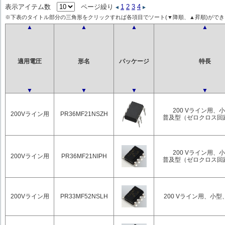
表示アイテム数
ページ繰り
1
2
3
4
※下表のタイトル部分の三角形をクリックすれば各項目でソート(▼降順、▲昇順)ができ
▲
▲
▲
▲
適用電圧
形名
パッケージ
特長
▼
▼
▼
▼
200 Vライン用、
200Vライン用
PR36MF21NSZH
普及型（ゼロクロス回
200 Vライン用、
200Vライン用
PR36MF21NIPH
普及型（ゼロクロス回
200Vライン用
PR33MF52NSLH
200 Vライン用、小