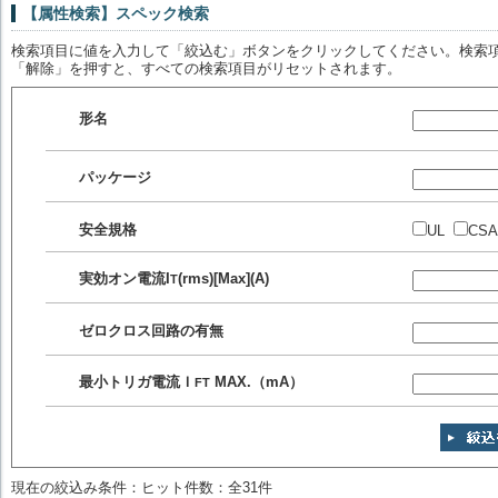
【属性検索】スペック検索
検索項目に値を入力して「絞込む」ボタンをクリックしてください。検索項
「解除」を押すと、すべての検索項目がリセットされます。
形名
パッケージ
安全規格
UL
CSA
実効オン電流
I
(rms)[Max](A)
T
ゼロクロス回路の有無
最小トリガ電流
Ｉ
MAX.（mA）
FT
現在の絞込み条件：ヒット件数：全31件