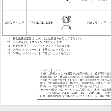
200Vライン用
PR31MA11NXPH
200 Vライン用、
*1 安全規格認定形名については仕様書を参照してください。
*2 VDE認定品はオプションにて対応します。
*3 面実装用リードフォーミングタイプもあります。
*4 DIP6ピンパッケージは、5番ピンカット品です。
*5 DIP8ピンパッケージは、7番ピンカット品です。
<〈おことわり〉 >
本資料に掲載されている製品をご使用の際には、必ず最新の仕
掲載製品につき、仕様書に記載されている絶対最大定格や使用
それに伴う損害が発生しましても、弊社はその責を負いません
本ページに掲載の機種は、特記のない限りEU RoHS指令＊に
詳細については弊社営業窓口までお問い合わせください。
* EU RoHS指令：鉛、カドミウム、六価クロム、水銀、特定臭素
フタル酸エステル類（DEHP・BBP・DBP・DIBP）の使
なお、本資料に関してご不明な点がございましたら、事前に弊