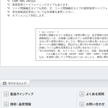
*2 CMR: MIN. 10kV/μs
*3 面実装用リードフォーミングタイプもあります。
*4 リード間隔幅広タイプも対応。又、リード間隔幅広タイプの面実装用リードフ
*5 安全規格認定形名については仕様書を参照ください。
*6 オプションにて対応します。
<〈おことわり〉 >
本資料に掲載されている製品をご使用の際には、必ず最新の仕
掲載製品につき、仕様書に記載されている絶対最大定格や使用
それに伴う損害が発生しましても、弊社はその責を負いません
本ページに掲載の機種は、特記のない限りEU RoHS指令＊に
詳細については弊社営業窓口までお問い合わせください。
* EU RoHS指令：鉛、カドミウム、六価クロム、水銀、特定臭素
フタル酸エステル類（DEHP・BBP・DBP・DIBP）の使
なお、本資料に関してご不明な点がございましたら、事前に弊