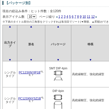
【パッケージ別】
現在の絞込み条件：ヒット件数：全120件
表示アイテム数
ページ繰り
1
2
3
4
5
6
7
8
9
10
11
12
※下表のタイトル部分の三角形をクリックすれば各項目でソート(▼降順、▲昇順)ができ
▲
▲
▲
▲
出力タイ
形名
パッケージ
特長
プ
▼
▼
▼
▼
SMT DIP 4pin
*5,
PC123XNYIP1B
シングル
高絶縁耐圧、強化絶縁型
6, 7
タイプ
DIP 4pin
*5,
PC123XNYSZ1B
シングル
高絶縁耐圧、強化絶縁型
6, 7
タイプ