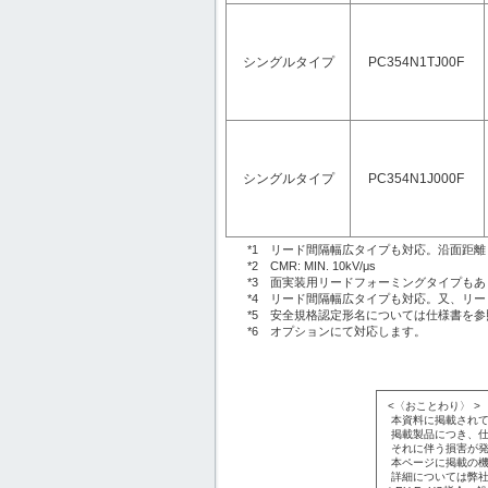
シングルタイプ
PC354N1TJ00F
シングルタイプ
PC354N1J000F
*1 リード間隔幅広タイプも対応。沿面距離
*2 CMR: MIN. 10kV/μs
*3 面実装用リードフォーミングタイプもあ
*4 リード間隔幅広タイプも対応。又、リ
*5 安全規格認定形名については仕様書を
*6 オプションにて対応します。
<〈おことわり〉 >
本資料に掲載されて
掲載製品につき、仕
それに伴う損害が発
本ページに掲載の機
詳細については弊社