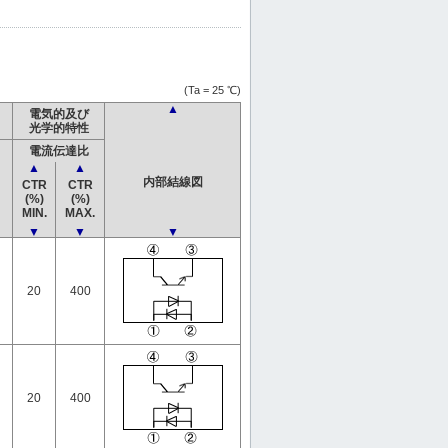
(Ta = 25 ℃)
▲
電気的及び
光学的特性
電流伝達比
▲
▲
内部結線図
CTR
CTR
(%)
(%)
MIN.
MAX.
▼
▼
▼
20
400
20
400