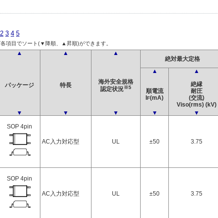
2
3
4
5
各項目でソート(▼降順、▲昇順)ができます。
▲
▲
▲
絶対最大定格
▲
▲
海外安全規格
絶縁
パッケージ
特長
※5
認定状況
順電流
耐圧
I
(mA)
(交流)
F
Viso(rms) (kV)
▼
▼
▼
▼
▼
SOP 4pin
AC入力対応型
UL
±50
3.75
SOP 4pin
AC入力対応型
UL
±50
3.75