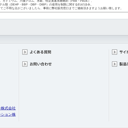
令：鉛、カドミウム、六価クロム、水銀、特定臭素系難燃剤（PBB・PBDE）、
（DEHP・BBP・DBP・DIBP）の使用を制限に関するEUの法令。
てご不明な点がございましたら、事前に弊社販売窓口までご連絡頂きますようお願い致します。
ー株式会社
ーション株