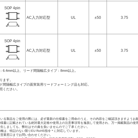
SOP 4pin
AC入力対応型
UL
±50
3.75
SOP 4pin
AC入力対応型
UL
±50
3.75
：6.4mm以上、リード間隔幅広タイプ：8mm以上。
ります。
ード間隔幅広タイプの面実装用リードフォーミング品も対応。
参照ください。
いる製品をご使用の際には、必ず最新の仕様書をご用命のうえ、その内容をご確認頂きますようお
様書に記載されている絶対最大定格や使用上の注意事項等を逸脱して使用され、万一掲載製品の使
生しましても、弊社はその責を負いませんのでご了承ください。
種は、特記のない限りEU RoHS指令＊に対応しています。
営業窓口までお問い合わせください。