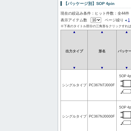
【パッケージ別】SOP 4pin
現在の絞込み条件：ヒット件数：全44件
表示アイテム数
ページ繰り
1
※下表のタイトル部分の三角形をクリックすれば
▲
▲
▲
出力タイプ
形名
パッケ
▼
▼
▼
SOP 4p
シングルタイプ
PC367NTJ000F
SOP 4p
シングルタイプ
PC367NJ0000F