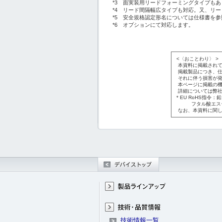
*3 面実装用リードフォーミングタイプもあ
*4 リード間隔幅広タイプも対応。又、リ
*5 安全規格認定形名については仕様書を
*6 オプションにて対応します。
<〈おことわり〉 >
本資料に掲載されて
掲載製品につき、仕
それに伴う損害が発
本ページに掲載の機
詳細については弊社
* EU RoHS指
フタル酸エステル類
なお、本資料に関し
技術情報一覧