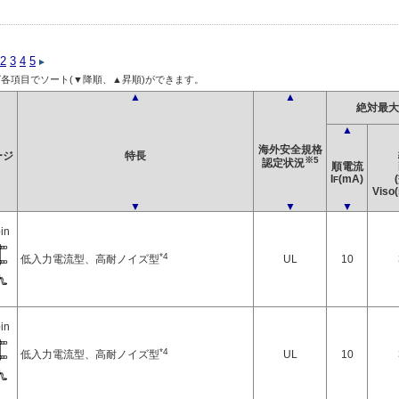
2
3
4
5
各項目でソート(▼降順、▲昇順)ができます。
▲
▲
絶対最大
▲
海外安全規格
ージ
特長
※5
認定状況
順電流
I
(mA)
F
Viso(
▼
▼
▼
in
*4
低入力電流型、高耐ノイズ型
UL
10
in
*4
低入力電流型、高耐ノイズ型
UL
10