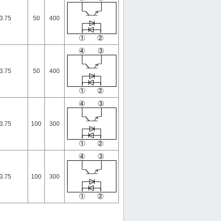
3.75
50
400
3.75
50
400
3.75
100
300
3.75
100
300