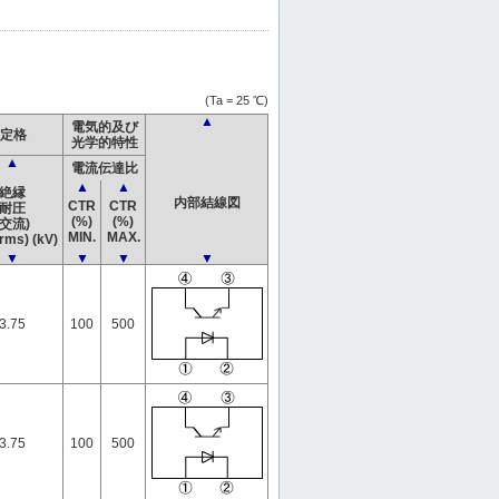
(Ta = 25 ℃)
▲
電気的及び
定格
光学的特性
▲
電流伝達比
▲
▲
絶縁
内部結線図
CTR
CTR
耐圧
(%)
(%)
(交流)
MIN.
MAX.
rms) (kV)
▼
▼
▼
▼
3.75
100
500
3.75
100
500