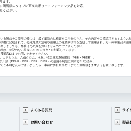
ります。
ード間隔幅広タイプの面実装用リードフォーミング品も対応。
参照ください。
いる製品をご使用の際には、必ず最新の仕様書をご用命のうえ、その内容をご確認頂きますようお
様書に記載されている絶対最大定格や使用上の注意事項等を逸脱して使用され、万一掲載製品の使
生しましても、弊社はその責を負いませんのでご了承ください。
種は、特記のない限りEU RoHS指令＊に対応しています。
営業窓口までお問い合わせください。
令：鉛、カドミウム、六価クロム、水銀、特定臭素系難燃剤（PBB・PBDE）、
（DEHP・BBP・DBP・DIBP）の使用を制限に関するEUの法令。
てご不明な点がございましたら、事前に弊社販売窓口までご連絡頂きますようお願い致します。