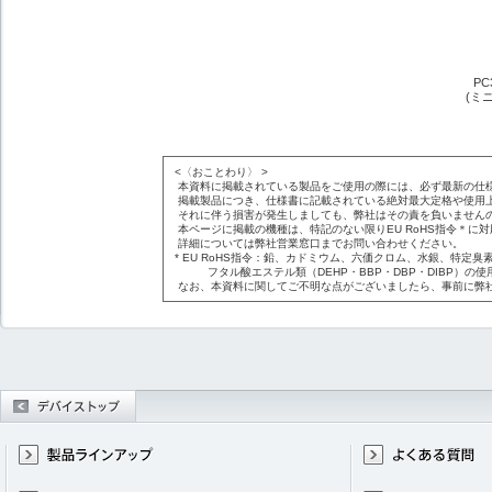
PC
(ミ
<〈おことわり〉 >
本資料に掲載されている製品をご使用の際には、必ず最新の仕
掲載製品につき、仕様書に記載されている絶対最大定格や使用
それに伴う損害が発生しましても、弊社はその責を負いません
本ページに掲載の機種は、特記のない限りEU RoHS指令＊に
詳細については弊社営業窓口までお問い合わせください。
* EU RoHS指令：鉛、カドミウム、六価クロム、水銀、特定臭素
フタル酸エステル類（DEHP・BBP・DBP・DIBP）の使
なお、本資料に関してご不明な点がございましたら、事前に弊