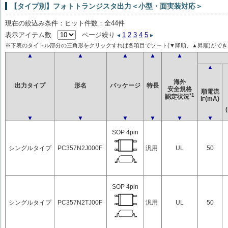
【タイプ別】フォトトランジスタ出力＜小型・面実装対応＞
現在の絞込み条件：ヒット件数：全44件
表示アイテム数
ページ繰り
1
2
3
4
5
※下表のタイトル部分の三角形をクリックすれば各項目でソート(▼降順、▲昇順)ができ
▲
▲
▲
▲
▲
▲
海外
出力タイプ
形名
パッケージ
特長
安全規格
順電流
*1
認定状況
I
(mA)
F
▼
▼
▼
▼
▼
▼
SOP 4pin
シングルタイプ
PC357N2J000F
汎用
UL
50
SOP 4pin
シングルタイプ
PC357N2TJ00F
汎用
UL
50