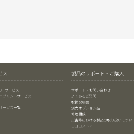
ビス
製品のサポート・ご購入
RO+ サービス
サポート・お問い合わせ
ニプリントサービス
よくあるご質問
取扱説明書
サービス一覧
別売オプション品
修理相談
災害時における製品の取り扱いについ
ココロストア