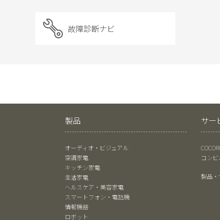
故障診断ナビ
製品
サー
オーディオ・ビジュアル
COCO
空調家電
コンビ
キッチン家電
製品・
生活家電
ヘルスケア・美容家電
スマートフォン・電話機
情報機器
ロボット