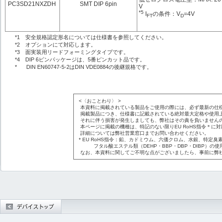
PC3SD21NXZDH
SMT DIP 6pin
V
*5
I
の条件：V
=4V
FT
D
*1 安全規格認定形名については仕様書を参照してください。
*2 オプションにて対応します。
*3 面実装用リードフォーミングタイプです。
*4 DIP 6ピンパッケージは、5番ピンカット品です。
* DIN EN60747-5-2はDIN VDE0884の後継規格です。
<〈おことわり〉 >
本資料に掲載されている製品をご使用の際には、必ず最新の仕
掲載製品につき、仕様書に記載されている絶対最大定格や使用
それに伴う損害が発生しましても、弊社はその責を負いません
本ページに掲載の機種は、特記のない限りEU RoHS指令＊に
詳細については弊社営業窓口までお問い合わせください。
* EU RoHS指令：鉛、カドミウム、六価クロム、水銀、特定臭素
フタル酸エステル類（DEHP・BBP・DBP・DIBP）の使
なお、本資料に関してご不明な点がございましたら、事前に弊