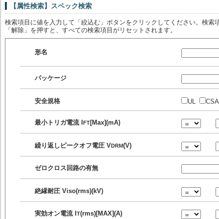
【属性検索】スペック検索
検索項目に値を入力して「絞込む」ボタンをクリックしてください。検索項
「解除」を押すと、すべての検索項目がリセットされます。
形名
パッケージ
安全規格
UL
CSA
最小トリガ電流
I
[Max](mA)
FT
繰り返しピークオフ電圧
V
(V)
DRM
ゼロクロス回路の有無
絶縁耐圧 Viso(rms)(kV)
実効オン電流
I
(rms)[MAX](A)
T