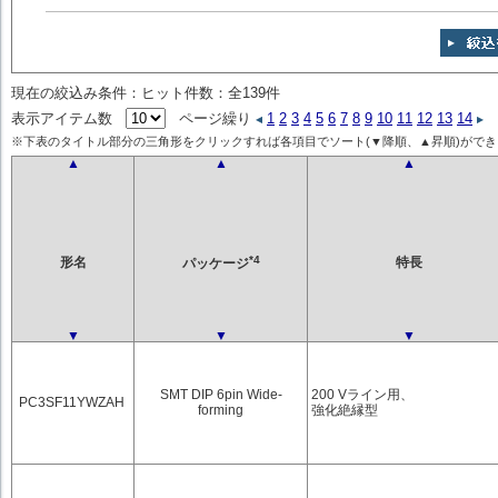
現在の絞込み条件：ヒット件数：全139件
表示アイテム数
ページ繰り
1
2
3
4
5
6
7
8
9
10
11
12
13
14
※下表のタイトル部分の三角形をクリックすれば各項目でソート(▼降順、▲昇順)ができ
▲
▲
▲
*4
形名
特長
パッケージ
▼
▼
▼
SMT DIP 6pin Wide-
200 Vライン用、
PC3SF11YWZAH
forming
強化絶縁型