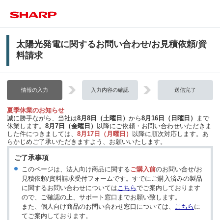
太陽光発電に関するお問い合わせ/お見積依頼/資
料請求
情報の入力
入力内容の確認
送信完了
夏季休業のお知らせ
誠に勝手ながら、当社は
8月8日（土曜日）
から
8月16日（日曜日）
まで
休業します。
8月7日（金曜日）
以降にご依頼・お問い合わせいただきま
した件につきましては、
8月17日（月曜日）
以降に順次対応します。あ
らかじめご了承いただきますよう、お願いいたします。
ご了承事項
このページは、法人向け商品に関する
ご購入前
のお問い合せ/お
見積依頼/資料請求受付フォームです。すでにご購入済みの製品
に関するお問い合わせについては
こちら
でご案内しております
ので、ご確認の上、サポート窓口までお願い致します。
また、個人向け商品のお問い合わせ窓口については、
こちら
に
てご案内しております。