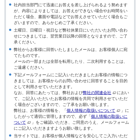
社内担当部門にて迅速にお答えを差し上げられるよう努めます
が、内容によりましては、お答えができない場合やお時間をい
ただく場合、書面や電話などでお答えさせていただく場合もご
ざいますので、あらかじめご了承ください。
土曜日、日曜日・祝日など弊社休業日にいただいたお問い合わ
せにつきましては、翌営業日以降の回答となりますので、ご了
承ください。
弊社からお客様に回答いたしましたメールは、お客様個人に宛
てたものです。
メールの一部または全部を転用したり、二次利用することは、
ご遠慮ください。
下記メールフォームにご記入いただきましたお客様の情報につ
きましては、お客様からのお問い合わせに回答することを目的
として利用させていただきます。
なお、回答にあたっては、弊社および
弊社の関連会社
におい
て、ご記入いただいたお客様の情報を共同で利用させていただ
く場合がございますので、ご了承をお願い致します。
弊社は、お客様の情報を、「
個人情報の取扱いについて
」に
したがって適切に管理しますので、必ず「
個人情報の取扱いに
ついて
」をご確認いただき、ご同意のうえ、メールフォーム
にご記入いただきますようお願い致します。
当サイトでは、お客様が個人情報などを安心してご入力いただ