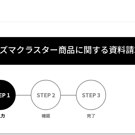
ズマクラスター商品に関する
資料請
EP 1
STEP 2
STEP 3
入力
確認
完了