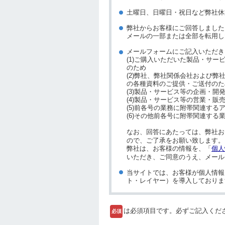
土曜日、日曜日・祝日など弊社休
弊社からお客様にご回答しました
メールの一部または全部を転用し
メールフォームにご記入いただき
(1)ご購入いただいた製品・サ
のため
(2)弊社、弊社関係会社および
の各種資料のご提供・ご送付のた
(3)製品・サービス等の企画・開
(4)製品・サービス等の営業・販
(5)前各号の業務に附帯関連す
(6)その他前各号に附帯関連する
なお、回答にあたっては、弊社お
ので、ご了承をお願い致します。
弊社は、お客様の情報を、「
個人
いただき、ご同意のうえ、メール
当サイトでは、お客様が個人情報
ト・レイヤー）を導入しておりま
は必須項目です。必ずご記入くだ
必須