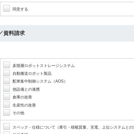
同意する
／資料請求
多階層ロボットストレージシステム
自動搬送ロボット製品
配車集中制御システム（AOS）
他設備との連携
倉庫の改善
生産性の改善
その他
スペック・仕様について（牽引・積載質量、充電、上位システムとの