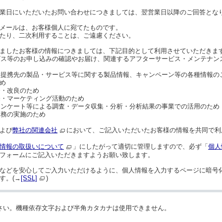
業日にいただいたお問い合わせにつきましては、翌営業日以降のご回答とな
メールは、お客様個人に宛てたものです。
たり、二次利用することは、ご遠慮ください。
ましたお客様の情報につきましては、下記目的として利用させていただきま
ービス等のお申し込みの確認やお届け、関連するアフターサービス・メンテナ
弊社提携先の製品・サービス等に関する製品情報、キャンペーン等の各種情報
め
発・改良のため
売・マーケティング活動のため
るアンケート等による調査・データ収集・分析・分析結果の事業での活用のため
業務の実施のため
よび
弊社の関連会社
において、ご記入いただいたお客様の情報を共同で利
情報の取扱いについて
」にしたがって適切に管理しますので、必ず「
個人
フォームにご記入いただきますようお願い致します。
などを安心してご入力いただけるように、個人情報を入力するページに暗号化
す。(→
[SSL]
)
さい。機種依存文字および半角カタカナは使用できません。