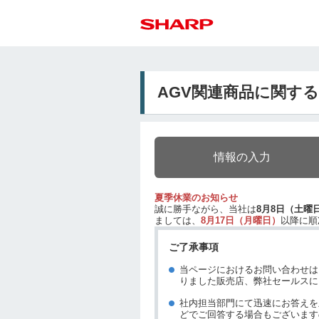
AGV関連商品に関す
情報の入力
夏季休業のお知らせ
誠に勝手ながら、当社は
8月8日（土曜
ましては、
8月17日（月曜日）
以降に順
ご了承事項
当ページにおけるお問い合わせは
りました販売店、弊社セールスに
社内担当部門にて迅速にお答えを
どでご回答する場合もございます