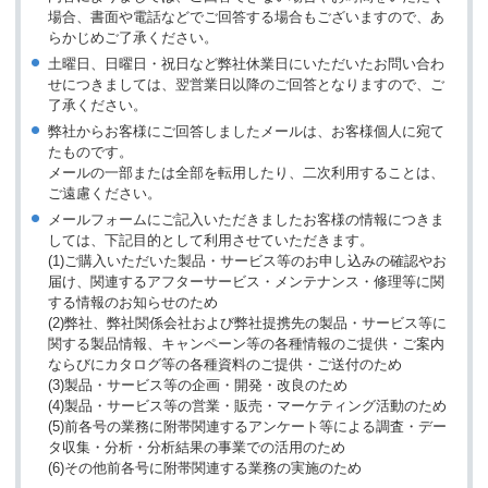
場合、書面や電話などでご回答する場合もございますので、あ
らかじめご了承ください。
土曜日、日曜日・祝日など弊社休業日にいただいたお問い合わ
せにつきましては、翌営業日以降のご回答となりますので、ご
了承ください。
弊社からお客様にご回答しましたメールは、お客様個人に宛て
たものです。
メールの一部または全部を転用したり、二次利用することは、
ご遠慮ください。
メールフォームにご記入いただきましたお客様の情報につきま
しては、下記目的として利用させていただきます。
(1)ご購入いただいた製品・サービス等のお申し込みの確認やお
届け、関連するアフターサービス・メンテナンス・修理等に関
する情報のお知らせのため
(2)弊社、弊社関係会社および弊社提携先の製品・サービス等に
関する製品情報、キャンペーン等の各種情報のご提供・ご案内
ならびにカタログ等の各種資料のご提供・ご送付のため
(3)製品・サービス等の企画・開発・改良のため
(4)製品・サービス等の営業・販売・マーケティング活動のため
(5)前各号の業務に附帯関連するアンケート等による調査・デー
タ収集・分析・分析結果の事業での活用のため
(6)その他前各号に附帯関連する業務の実施のため