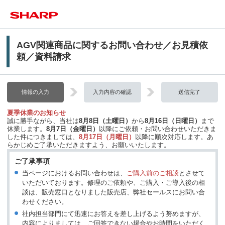
AGV関連商品に関するお問い合わせ／お見積依
頼／資料請求
情報の入力
入力内容の確認
送信完了
夏季休業のお知らせ
誠に勝手ながら、当社は
8月8日（土曜日）
から
8月16日（日曜日）
まで
休業します。
8月7日（金曜日）
以降にご依頼・お問い合わせいただきま
した件につきましては、
8月17日（月曜日）
以降に順次対応します。あ
らかじめご了承いただきますよう、お願いいたします。
ご了承事項
当ページにおけるお問い合わせは、
ご購入前のご相談
とさせて
いただいております。修理のご依頼や、ご購入・ご導入後の相
談は、販売窓口となりました販売店、弊社セールスにお問い合
わせください。
社内担当部門にて迅速にお答えを差し上げるよう努めますが、
内容によりましては、ご回答できない場合やお時間をいただく