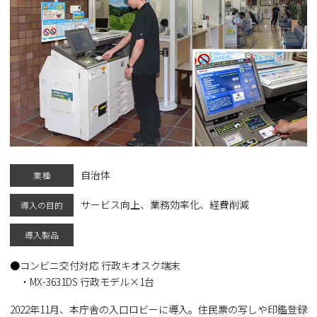
自治体
業種
サービス向上、業務効率化、経費削減
導入の目的
導入製品
コンビニ交付対応 行政キオスク端末
・MX-3631DS 行政モデル×1台
2022年11月、本庁舎の入口ロビーに導入。住民票の写しや印鑑登録